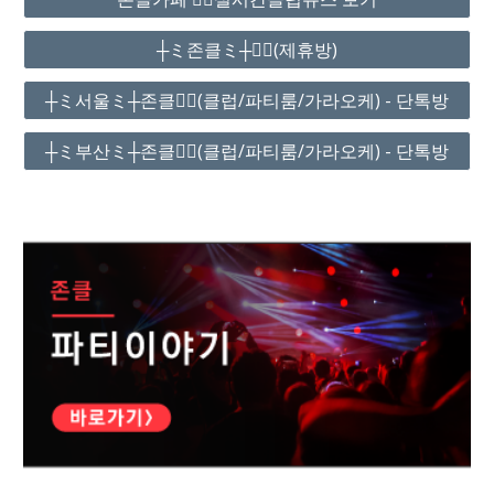
┼ミ존클ミ┼❤️‍🔥(제휴방)
┼ミ서울ミ┼존클❤️‍🔥(클럽/파티룸/가라오케) - 단톡방
┼ミ부산ミ┼존클❤️‍🔥(클럽/파티룸/가라오케) - 단톡방