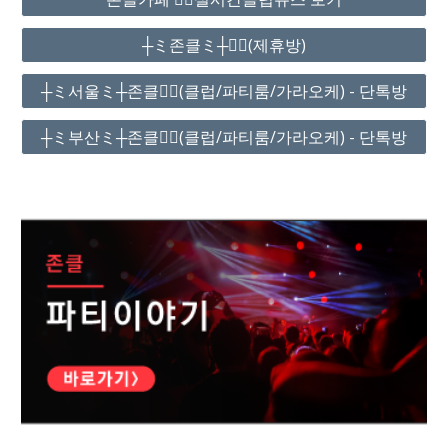
┼ミ존클ミ┼❤️‍🔥(제휴방)
┼ミ서울ミ┼존클❤️‍🔥(클럽/파티룸/가라오케) - 단톡방
┼ミ부산ミ┼존클❤️‍🔥(클럽/파티룸/가라오케) - 단톡방