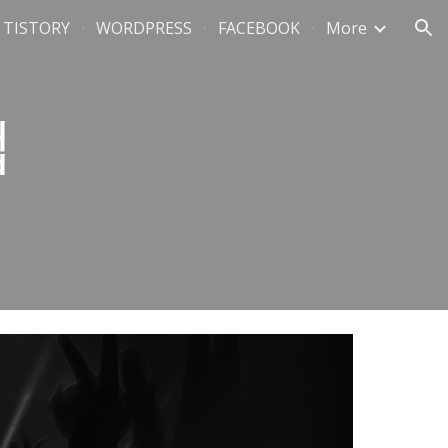
TISTORY
WORDPRESS
FACEBOOK
More
ion
럽