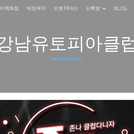
취미백화점
매장목차
모밴10대산
단톡방
BLOG
ip to main content
Skip to navigat
강남유토피아클