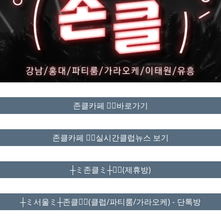
존클카페 ❤️‍🔥바로가기
존클카페 ❤️‍🔥실시간클럽뉴스 보기
┼ミ존클ミ┼❤️‍🔥(제휴방)
┼ミ서울ミ┼존클❤️‍🔥(클럽/파티룸/가라오케) - 단톡방