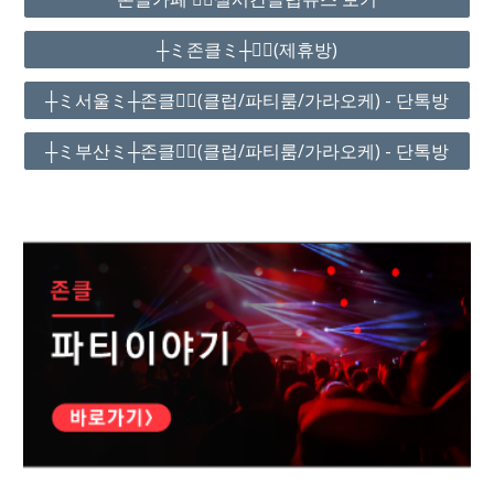
┼ミ존클ミ┼❤️‍🔥(제휴방)
┼ミ서울ミ┼존클❤️‍🔥(클럽/파티룸/가라오케) - 단톡방
┼ミ부산ミ┼존클❤️‍🔥(클럽/파티룸/가라오케) - 단톡방